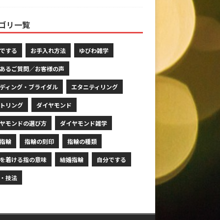
ゴリ一覧
でする
お手入れ方法
ゆびわ雑学
あるご質問／お客様の声
ディング・ブライダル
エタニティリング
トリング
ダイヤモンド
ヤモンドの選び方
ダイヤモンド雑学
指輪
指輪の刻印
指輪の種類
を着ける指の意味
結婚指輪
自分でする
・技法