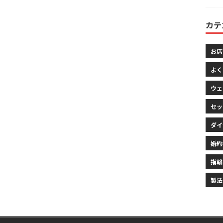
カテ
お店
よく
ウェ
セッ
ダイ
婚約
指輪
製法