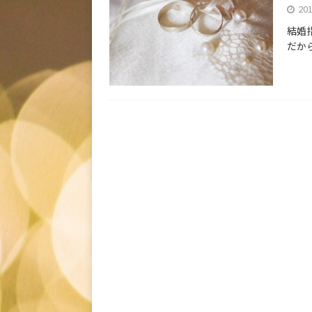
20
結婚
だか