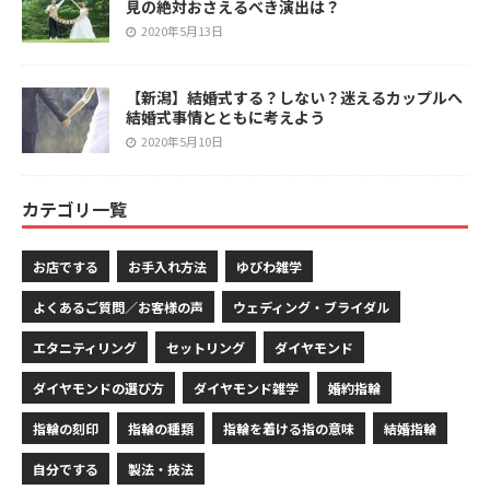
見の絶対おさえるべき演出は？
2020年5月13日
【新潟】結婚式する？しない？迷えるカップルへ
結婚式事情とともに考えよう
2020年5月10日
カテゴリ一覧
お店でする
お手入れ方法
ゆびわ雑学
よくあるご質問／お客様の声
ウェディング・ブライダル
エタニティリング
セットリング
ダイヤモンド
ダイヤモンドの選び方
ダイヤモンド雑学
婚約指輪
指輪の刻印
指輪の種類
指輪を着ける指の意味
結婚指輪
自分でする
製法・技法