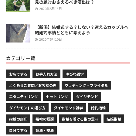
見の絶対おさえるべき演出は？
2020年5月13日
【新潟】結婚式する？しない？迷えるカップルへ
結婚式事情とともに考えよう
2020年5月10日
カテゴリ一覧
お店でする
お手入れ方法
ゆびわ雑学
よくあるご質問／お客様の声
ウェディング・ブライダル
エタニティリング
セットリング
ダイヤモンド
ダイヤモンドの選び方
ダイヤモンド雑学
婚約指輪
指輪の刻印
指輪の種類
指輪を着ける指の意味
結婚指輪
自分でする
製法・技法